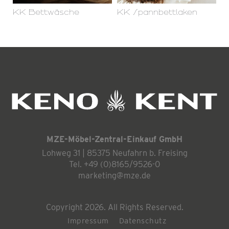
KK Bettwäsche
KK Spannbettlaken
MZE-Möbel-Zentral-Einkauf GmbH
Lohweg 31 | 85375 Neufahrn b. Freising
Tel. +49 (0)8165/9526-0
marketing@mze.de
Copyright 2026. All Rights Reserved.
Impressum
Datenschutz