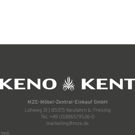
MZE-Möbel-Zentral-Einkauf GmbH
Lohweg 31 | 85375 Neufahrn b. Freising
Tel. +49 (0)8165/9526-0
marketing@mze.de
rved.